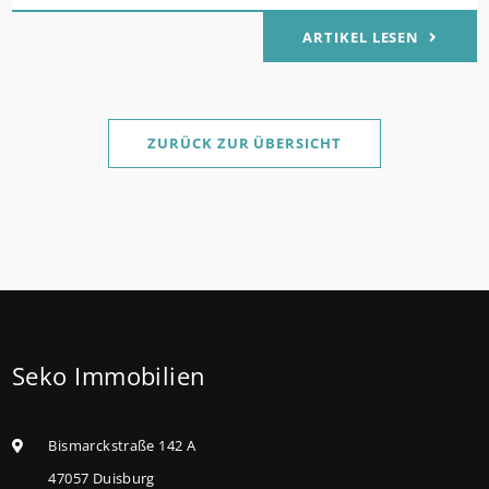
verbilligt: Heutiger Zins bei 0,53 Prozent effektiv bei
ARTIKEL LESEN
35 Jahren Laufzeit und 10 Jahren Zinsbindung
Antragstellende verpflichten sich zu energetischer
Sanierung binnen 54 Monaten nach Förderzusage /
Sanierung in Einzelmaßnahmen ab sofort möglich
ZURÜCK ZUR ÜBERSICHT
Die KfW und der Bund verbessern weiter die
Förderung für Familien mit mindestens einem Kind
im Förderprodukt „Wohneigentum für Familien –
Bestandserwerb / „Jung kauft Alt“: Familien mit
geringem und mittlerem Einkommen, die eine
Bestandsimmobilie mit schlechtem Energiestandard
Seko Immobilien
kaufen, die sie selbst bewohnen und sanieren,
können ab dem 3. August 2026 einen deutlich
höheren Kreditbetrag bei der KfW beantragen. Für
Bismarckstraße 142 A
Familien mit einem Kind steigt der
47057 Duisburg