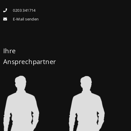
Förderhöchstbetrag von 100.000 Euro auf 140.000
0203 341714
Euro, für Familien mit zwei Kindern auf 160.000 Euro
E-Mail senden
(vorher: 125.000 Euro) und für Familien mit drei und
mehr Kindern auf 180.000 Euro (150.000 Euro). Die
Darlehenszinsen von „Jung kauft Alt“ werden aus
Mitteln des Bundesministeriums für Wohnen,
Ihre
Stadtentwicklung und Bauwesen (BMWSB) verbilligt:
Ansprechpartner
Heute liegt der Zinssatz für ein Darlehen mit 35
Jahren Laufzeit und 10 Jahren Zinsbindung bei 0,53
Prozent effektiv. (mehr …)