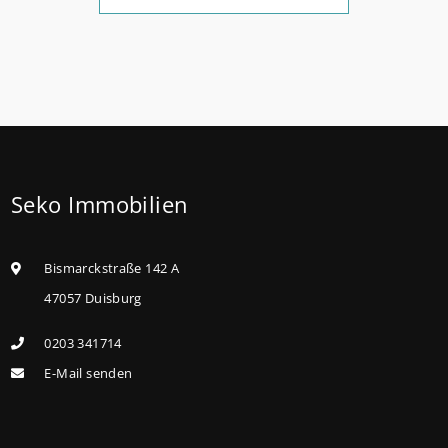
Die KfW und der Bund verbessern weiter die
Förderung für Familien mit mindestens einem Kind
im Förderprodukt „Wohneigentum für Familien –
Bestandserwerb / „Jung kauft Alt“: Familien mit
geringem und mittlerem Einkommen, die eine
Bestandsimmobilie mit schlechtem Energiestandard
Seko Immobilien
kaufen, die sie selbst bewohnen und sanieren,
können ab dem 3. August 2026 einen deutlich
höheren Kreditbetrag bei der KfW beantragen. Für
Bismarckstraße 142 A
Familien mit einem Kind steigt der
47057 Duisburg
Förderhöchstbetrag von 100.000 Euro auf 140.000
0203 341714
Euro, für Familien mit zwei Kindern auf 160.000 Euro
E-Mail senden
(vorher: 125.000 Euro) und für Familien mit drei und
mehr Kindern auf 180.000 Euro (150.000 Euro). Die
Darlehenszinsen von „Jung kauft Alt“ werden aus