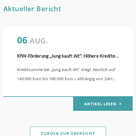
Aktueller Bericht
06
AUG.
KfW-Förderung „Jung kauft Alt“: Höhere Kredite ab August 2026
Kreditsumme bei „Jung kauft Alt“ steigt deutlich auf
140.000 Euro bis 180.000 Euro / abhängig von Zahl
der Kinder Zinsen werden aus Mitteln des Bundes
verbilligt: Heutiger Zins bei 0,53 Prozent effektiv bei
ARTIKEL LESEN
35 Jahren Laufzeit und 10 Jahren Zinsbindung
Antragstellende verpflichten sich zu energetischer
Sanierung binnen 54 Monaten nach Förderzusage /
Sanierung in Einzelmaßnahmen ab sofort möglich
ZURÜCK ZUR ÜBERSICHT