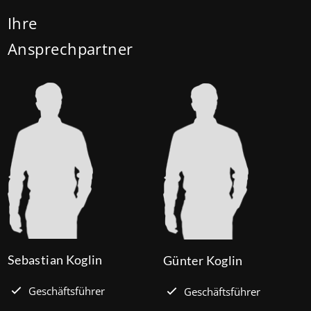
Mitteln des Bundesministeriums für Wohnen,
Ihre
Stadtentwicklung und Bauwesen (BMWSB) verbilligt:
Ansprechpartner
Heute liegt der Zinssatz für ein Darlehen mit 35
Jahren Laufzeit und 10 Jahren Zinsbindung bei 0,53
Prozent effektiv. (mehr …)
Sebastian Koglin
Günter Koglin
Geschäftsführer
Geschäftsführer