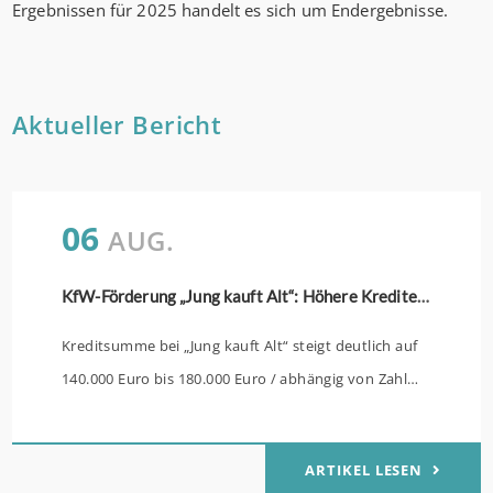
Ergebnissen für 2025 handelt es sich um Endergebnisse.
Aktueller Bericht
06
AUG.
KfW-Förderung „Jung kauft Alt“: Höhere Kredite ab August 2026
Kreditsumme bei „Jung kauft Alt“ steigt deutlich auf
140.000 Euro bis 180.000 Euro / abhängig von Zahl
der Kinder Zinsen werden aus Mitteln des Bundes
verbilligt: Heutiger Zins bei 0,53 Prozent effektiv bei
ARTIKEL LESEN
35 Jahren Laufzeit und 10 Jahren Zinsbindung