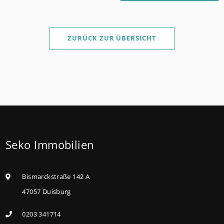
Antragstellende verpflichten sich zu energetischer
Sanierung binnen 54 Monaten nach Förderzusage /
Sanierung in Einzelmaßnahmen ab sofort möglich
ZURÜCK ZUR ÜBERSICHT
Die KfW und der Bund verbessern weiter die
Förderung für Familien mit mindestens einem Kind
im Förderprodukt „Wohneigentum für Familien –
Bestandserwerb / „Jung kauft Alt“: Familien mit
geringem und mittlerem Einkommen, die eine
Bestandsimmobilie mit schlechtem Energiestandard
Seko Immobilien
kaufen, die sie selbst bewohnen und sanieren,
können ab dem 3. August 2026 einen deutlich
höheren Kreditbetrag bei der KfW beantragen. Für
Bismarckstraße 142 A
Familien mit einem Kind steigt der
47057 Duisburg
Förderhöchstbetrag von 100.000 Euro auf 140.000
0203 341714
Euro, für Familien mit zwei Kindern auf 160.000 Euro