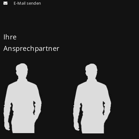
E-Mail senden
(vorher: 125.000 Euro) und für Familien mit drei und
mehr Kindern auf 180.000 Euro (150.000 Euro). Die
Darlehenszinsen von „Jung kauft Alt“ werden aus
Mitteln des Bundesministeriums für Wohnen,
Ihre
Stadtentwicklung und Bauwesen (BMWSB) verbilligt:
Ansprechpartner
Heute liegt der Zinssatz für ein Darlehen mit 35
Jahren Laufzeit und 10 Jahren Zinsbindung bei 0,53
Prozent effektiv. (mehr …)