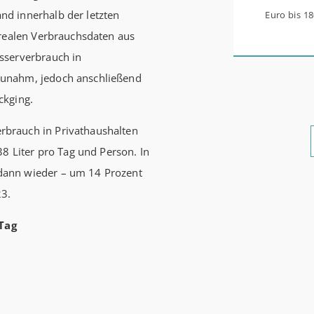
d innerhalb der letzten
Euro bis 1
 realen Verbrauchsdaten aus
werden aus 
sserverbrauch in
0,53 Prozen
zunahm, jedoch anschließend
Zinsbindun
ckging.
energetisc
Förderzusa
brauch in Privathaushalten
möglich Die KfW und der Bund verbessern weiter die
38 Liter pro Tag und Person. In
Förderung 
dann wieder – um 14 Prozent
Förderprod
23.
Bestandser
Tag
und mittle
schlechtem
bewohnen u
einen deut
beantragen