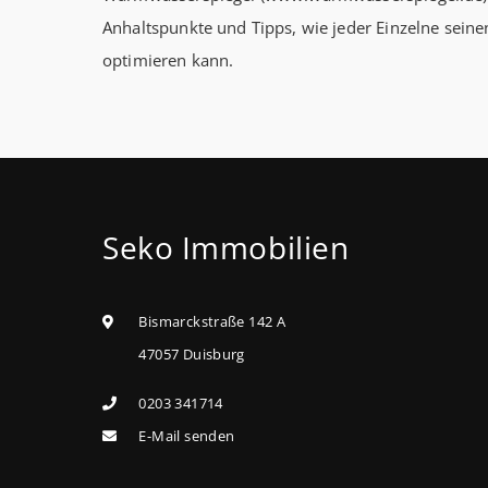
Anhaltspunkte und Tipps, wie jeder Einzelne sein
optimieren kann.
Seko Immobilien
Bismarckstraße 142 A
47057 Duisburg
0203 341714
E-Mail senden