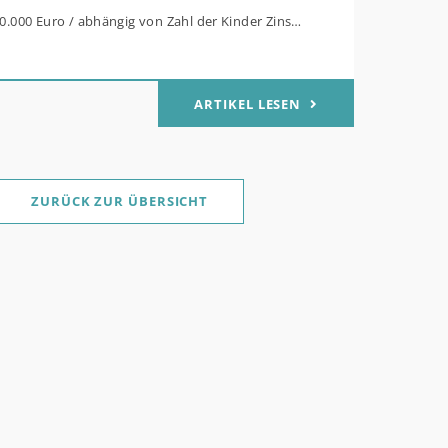
80.000 Euro / abhängig von Zahl der Kinder Zinsen
Mitteln des Bundes verbilligt: Heutiger Zins bei
t effektiv bei 35 Jahren Laufzeit und 10 Jahren
ARTIKEL LESEN
g Antragstellende verpflichten sich zu
her Sanierung binnen 54 Monaten nach
ge / Sanierung in Einzelmaßnahmen ab sofort
ZURÜCK ZUR ÜBERSICHT
für Familien mit mindestens einem Kind im
ukt „Wohneigentum für Familien –
werb / „Jung kauft Alt“: Familien mit geringem
rem Einkommen, die eine Bestandsimmobilie mit
 Energiestandard kaufen, die sie selbst
nd sanieren, können ab dem 3. August 2026
lich höheren Kreditbetrag bei der KfW
. Für Familien mit einem Kind steigt der