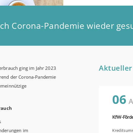
ch Corona-Pandemie wieder ges
Aktueller
erbrauch ging im Jahr 2023
hrend der Corona-Pandemie
emeinnützige
06
A
rauch
s
änderungen im
Kreditsumme