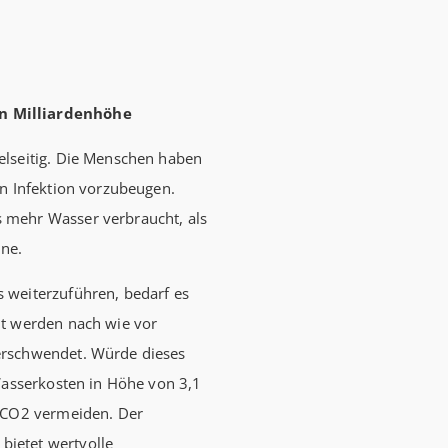
Förderhöch
Familien mi
Euro) und 
n Milliardenhöhe
180.000 Eu
kauft Alt“
elseitig. Die Menschen haben
Wohnen, S
en Infektion vorzubeugen.
verbilligt:
 mehr Wasser verbraucht, als
Jahren Lau
ine.
effektiv. (
 weiterzuführen, bedarf es
it werden nach wie vor
erschwendet. Würde dieses
Wasserkosten in Höhe von 3,1
n CO2 vermeiden. Der
ietet wertvolle