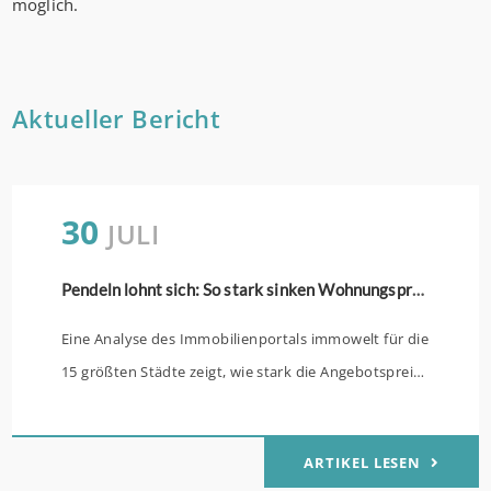
möglich.
Aktueller Bericht
30
JULI
Pendeln lohnt sich: So stark sinken Wohnungspreise im Umland
Eine Analyse des Immobilienportals immowelt für die
15 größten Städte zeigt, wie stark die Angebotspreise
von Eigentumswohnungen mit zunehmender
Entfernung sinken: (mehr …)
ARTIKEL LESEN