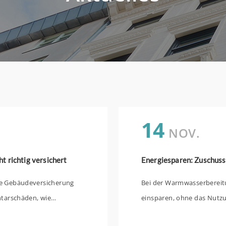
14
NOV.
 richtig versichert
Energiesparen: Zuschuss
de Gebäudeversicherung
Bei der Warmwasserbereitu
ntarschäden, wie
einsparen, ohne das Nutz
 aus? Gesamtverband der
eines modernen Durchlaufe