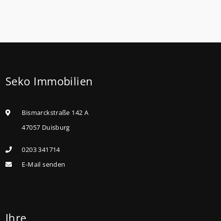
Förderung für Familien mit mindestens einem Kind
im Förderprodukt „Wohneigentum für Familien –
Bestandserwerb / „Jung kauft Alt“: Familien mit
geringem und mittlerem Einkommen, die eine
Bestandsimmobilie mit schlechtem Energiestandard
Seko Immobilien
kaufen, die sie selbst bewohnen und sanieren,
können ab dem 3. August 2026 einen deutlich
höheren Kreditbetrag bei der KfW beantragen. Für
Bismarckstraße 142 A
Familien mit einem Kind steigt der
47057 Duisburg
Förderhöchstbetrag von 100.000 Euro auf 140.000
0203 341714
Euro, für Familien mit zwei Kindern auf 160.000 Euro
E-Mail senden
(vorher: 125.000 Euro) und für Familien mit drei und
mehr Kindern auf 180.000 Euro (150.000 Euro). Die
Darlehenszinsen von „Jung kauft Alt“ werden aus
Mitteln des Bundesministeriums für Wohnen,
Ihre