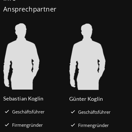
Stadtentwicklung und Bauwesen (BMWSB) verbilligt:
Ansprechpartner
Heute liegt der Zinssatz für ein Darlehen mit 35
Jahren Laufzeit und 10 Jahren Zinsbindung bei 0,53
Prozent effektiv. (mehr …)
Sebastian Koglin
Günter Koglin
Geschäftsführer
Geschäftsführer
Firmengründer
Firmengründer