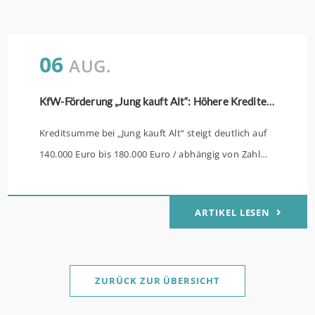
06
AUG.
KfW-Förderung „Jung kauft Alt“: Höhere Kredite ab August 2026
Kreditsumme bei „Jung kauft Alt“ steigt deutlich auf
140.000 Euro bis 180.000 Euro / abhängig von Zahl
der Kinder Zinsen werden aus Mitteln des Bundes
verbilligt: Heutiger Zins bei 0,53 Prozent effektiv bei
ARTIKEL LESEN
35 Jahren Laufzeit und 10 Jahren Zinsbindung
Antragstellende verpflichten sich zu energetischer
Sanierung binnen 54 Monaten nach Förderzusage /
Sanierung in Einzelmaßnahmen ab sofort möglich
ZURÜCK ZUR ÜBERSICHT
Die KfW und der Bund verbessern weiter die