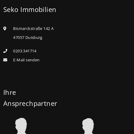
Seko Immobilien
kaufen, die sie selbst bewohnen und sanieren,
können ab dem 3. August 2026 einen deutlich
höheren Kreditbetrag bei der KfW beantragen. Für
Bismarckstraße 142 A
Familien mit einem Kind steigt der
47057 Duisburg
Förderhöchstbetrag von 100.000 Euro auf 140.000
0203 341714
Euro, für Familien mit zwei Kindern auf 160.000 Euro
E-Mail senden
(vorher: 125.000 Euro) und für Familien mit drei und
mehr Kindern auf 180.000 Euro (150.000 Euro). Die
Darlehenszinsen von „Jung kauft Alt“ werden aus
Mitteln des Bundesministeriums für Wohnen,
Ihre
Stadtentwicklung und Bauwesen (BMWSB) verbilligt:
Ansprechpartner
Heute liegt der Zinssatz für ein Darlehen mit 35
Jahren Laufzeit und 10 Jahren Zinsbindung bei 0,53
Prozent effektiv. (mehr …)