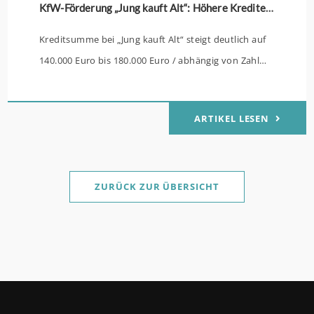
KfW-Förderung „Jung kauft Alt“: Höhere Kredite ab August 2026
Kreditsumme bei „Jung kauft Alt“ steigt deutlich auf
140.000 Euro bis 180.000 Euro / abhängig von Zahl
der Kinder Zinsen werden aus Mitteln des Bundes
verbilligt: Heutiger Zins bei 0,53 Prozent effektiv bei
ARTIKEL LESEN
35 Jahren Laufzeit und 10 Jahren Zinsbindung
Antragstellende verpflichten sich zu energetischer
Sanierung binnen 54 Monaten nach Förderzusage /
Sanierung in Einzelmaßnahmen ab sofort möglich
ZURÜCK ZUR ÜBERSICHT
Die KfW und der Bund verbessern weiter die
Förderung für Familien mit mindestens einem Kind
im Förderprodukt „Wohneigentum für Familien –
Bestandserwerb / „Jung kauft Alt“: Familien mit
geringem und mittlerem Einkommen, die eine
Bestandsimmobilie mit schlechtem Energiestandard