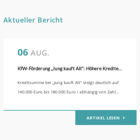
Aktueller Bericht
06
AUG.
KfW-Förderung „Jung kauft Alt“: Höhere Kredite ab August 2026
Kreditsumme bei „Jung kauft Alt“ steigt deutlich auf
140.000 Euro bis 180.000 Euro / abhängig von Zahl
der Kinder Zinsen werden aus Mitteln des Bundes
verbilligt: Heutiger Zins bei 0,53 Prozent effektiv bei
ARTIKEL LESEN
35 Jahren Laufzeit und 10 Jahren Zinsbindung
Antragstellende verpflichten sich zu energetischer
Sanierung binnen 54 Monaten nach Förderzusage /