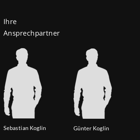
Darlehenszinsen von „Jung kauft Alt“ werden aus
Mitteln des Bundesministeriums für Wohnen,
Ihre
Stadtentwicklung und Bauwesen (BMWSB) verbilligt:
Ansprechpartner
Heute liegt der Zinssatz für ein Darlehen mit 35
Jahren Laufzeit und 10 Jahren Zinsbindung bei 0,53
Prozent effektiv. (mehr …)
Sebastian Koglin
Günter Koglin