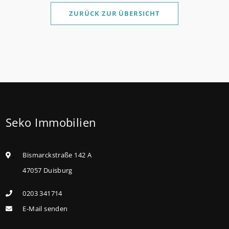
Sanierung in Einzelmaßnahmen ab sofort möglich
ZURÜCK ZUR ÜBERSICHT
Die KfW und der Bund verbessern weiter die
Förderung für Familien mit mindestens einem Kind
im Förderprodukt „Wohneigentum für Familien –
Bestandserwerb / „Jung kauft Alt“: Familien mit
geringem und mittlerem Einkommen, die eine
Bestandsimmobilie mit schlechtem Energiestandard
Seko Immobilien
kaufen, die sie selbst bewohnen und sanieren,
können ab dem 3. August 2026 einen deutlich
höheren Kreditbetrag bei der KfW beantragen. Für
Bismarckstraße 142 A
Familien mit einem Kind steigt der
47057 Duisburg
Förderhöchstbetrag von 100.000 Euro auf 140.000
0203 341714
Euro, für Familien mit zwei Kindern auf 160.000 Euro
E-Mail senden
(vorher: 125.000 Euro) und für Familien mit drei und
mehr Kindern auf 180.000 Euro (150.000 Euro). Die