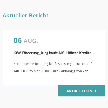
Aktueller Bericht
06
AUG.
KfW-Förderung „Jung kauft Alt“: Höhere Kredite ab August 2026
Kreditsumme bei „Jung kauft Alt“ steigt deutlich auf
140.000 Euro bis 180.000 Euro / abhängig von Zahl
der Kinder Zinsen werden aus Mitteln des Bundes
verbilligt: Heutiger Zins bei 0,53 Prozent effektiv bei
ARTIKEL LESEN
35 Jahren Laufzeit und 10 Jahren Zinsbindung
Antragstellende verpflichten sich zu energetischer
Sanierung binnen 54 Monaten nach Förderzusage /