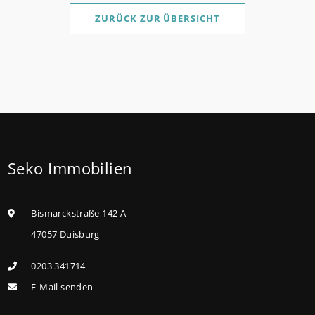
Sanierung in Einzelmaßnahmen ab sofort möglich
ZURÜCK ZUR ÜBERSICHT
Die KfW und der Bund verbessern weiter die
Förderung für Familien mit mindestens einem Kind
im Förderprodukt „Wohneigentum für Familien –
Bestandserwerb / „Jung kauft Alt“: Familien mit
geringem und mittlerem Einkommen, die eine
Bestandsimmobilie mit schlechtem Energiestandard
Seko Immobilien
kaufen, die sie selbst bewohnen und sanieren,
können ab dem 3. August 2026 einen deutlich
höheren Kreditbetrag bei der KfW beantragen. Für
Bismarckstraße 142 A
Familien mit einem Kind steigt der
47057 Duisburg
Förderhöchstbetrag von 100.000 Euro auf 140.000
0203 341714
Euro, für Familien mit zwei Kindern auf 160.000 Euro
E-Mail senden
(vorher: 125.000 Euro) und für Familien mit drei und
mehr Kindern auf 180.000 Euro (150.000 Euro). Die