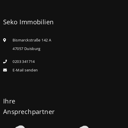
geringem und mittlerem Einkommen, die eine
Bestandsimmobilie mit schlechtem Energiestandard
Seko Immobilien
kaufen, die sie selbst bewohnen und sanieren,
können ab dem 3. August 2026 einen deutlich
höheren Kreditbetrag bei der KfW beantragen. Für
Bismarckstraße 142 A
Familien mit einem Kind steigt der
47057 Duisburg
Förderhöchstbetrag von 100.000 Euro auf 140.000
0203 341714
Euro, für Familien mit zwei Kindern auf 160.000 Euro
E-Mail senden
(vorher: 125.000 Euro) und für Familien mit drei und
mehr Kindern auf 180.000 Euro (150.000 Euro). Die
Darlehenszinsen von „Jung kauft Alt“ werden aus
Mitteln des Bundesministeriums für Wohnen,
Ihre
Stadtentwicklung und Bauwesen (BMWSB) verbilligt:
Ansprechpartner
Heute liegt der Zinssatz für ein Darlehen mit 35
Jahren Laufzeit und 10 Jahren Zinsbindung bei 0,53