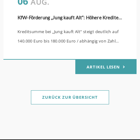
06
AUG.
KfW-Förderung „Jung kauft Alt“: Höhere Kredite ab August 2026
Kreditsumme bei „Jung kauft Alt“ steigt deutlich auf
140.000 Euro bis 180.000 Euro / abhängig von Zahl
der Kinder Zinsen werden aus Mitteln des Bundes
verbilligt: Heutiger Zins bei 0,53 Prozent effektiv bei
ARTIKEL LESEN
35 Jahren Laufzeit und 10 Jahren Zinsbindung
Antragstellende verpflichten sich zu energetischer
Sanierung binnen 54 Monaten nach Förderzusage /
Sanierung in Einzelmaßnahmen ab sofort möglich
ZURÜCK ZUR ÜBERSICHT
Die KfW und der Bund verbessern weiter die
Förderung für Familien mit mindestens einem Kind
im Förderprodukt „Wohneigentum für Familien –
Bestandserwerb / „Jung kauft Alt“: Familien mit