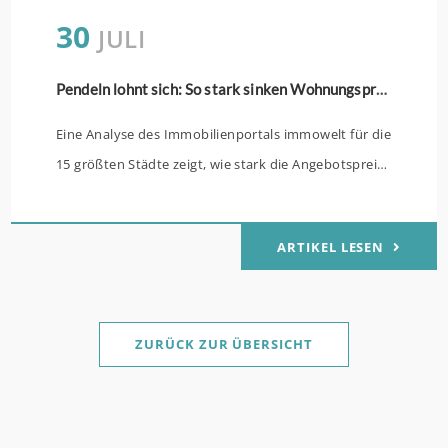
30
JULI
Pendeln lohnt sich: So stark sinken Wohnungspreise im Umland
Eine Analyse des Immobilienportals immowelt für die
15 größten Städte zeigt, wie stark die Angebotspreise
von Eigentumswohnungen mit zunehmender
Entfernung sinken: (mehr …)
ARTIKEL LESEN
ZURÜCK ZUR ÜBERSICHT