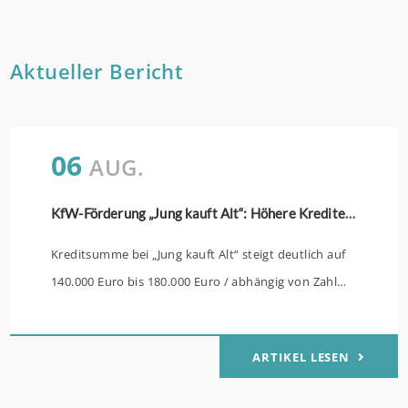
Aktueller Bericht
06
AUG.
KfW-Förderung „Jung kauft Alt“: Höhere Kredite ab August 2026
Kreditsumme bei „Jung kauft Alt“ steigt deutlich auf
140.000 Euro bis 180.000 Euro / abhängig von Zahl
der Kinder Zinsen werden aus Mitteln des Bundes
verbilligt: Heutiger Zins bei 0,53 Prozent effektiv bei
ARTIKEL LESEN
35 Jahren Laufzeit und 10 Jahren Zinsbindung
Antragstellende verpflichten sich zu energetischer