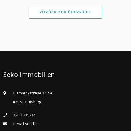
Sanierung binnen 54 Monaten nach Förderzusage /
Sanierung in Einzelmaßnahmen ab sofort möglich
ZURÜCK ZUR ÜBERSICHT
Die KfW und der Bund verbessern weiter die
Förderung für Familien mit mindestens einem Kind
im Förderprodukt „Wohneigentum für Familien –
Bestandserwerb / „Jung kauft Alt“: Familien mit
geringem und mittlerem Einkommen, die eine
Bestandsimmobilie mit schlechtem Energiestandard
Seko Immobilien
kaufen, die sie selbst bewohnen und sanieren,
können ab dem 3. August 2026 einen deutlich
höheren Kreditbetrag bei der KfW beantragen. Für
Bismarckstraße 142 A
Familien mit einem Kind steigt der
47057 Duisburg
Förderhöchstbetrag von 100.000 Euro auf 140.000
0203 341714
Euro, für Familien mit zwei Kindern auf 160.000 Euro
E-Mail senden
(vorher: 125.000 Euro) und für Familien mit drei und