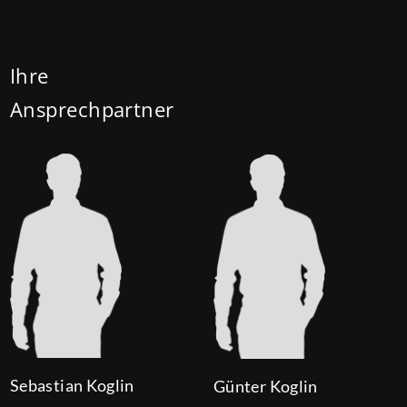
mehr Kindern auf 180.000 Euro (150.000 Euro). Die
Darlehenszinsen von „Jung kauft Alt“ werden aus
Mitteln des Bundesministeriums für Wohnen,
Ihre
Stadtentwicklung und Bauwesen (BMWSB) verbilligt:
Ansprechpartner
Heute liegt der Zinssatz für ein Darlehen mit 35
Jahren Laufzeit und 10 Jahren Zinsbindung bei 0,53
Prozent effektiv. (mehr …)
Sebastian Koglin
Günter Koglin