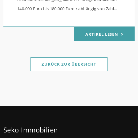
140.000 Euro bis 180.000 Euro / abhängig von Zahl
der Kinder Zinsen werden aus Mitteln des Bundes
verbilligt: Heutiger Zins bei 0,53 Prozent effektiv bei
ARTIKEL LESEN
35 Jahren Laufzeit und 10 Jahren Zinsbindung
Antragstellende verpflichten sich zu energetischer
Sanierung binnen 54 Monaten nach Förderzusage /
Sanierung in Einzelmaßnahmen ab sofort möglich
ZURÜCK ZUR ÜBERSICHT
Die KfW und der Bund verbessern weiter die
Förderung für Familien mit mindestens einem Kind
im Förderprodukt „Wohneigentum für Familien –
Bestandserwerb / „Jung kauft Alt“: Familien mit
geringem und mittlerem Einkommen, die eine
Bestandsimmobilie mit schlechtem Energiestandard
Seko Immobilien
kaufen, die sie selbst bewohnen und sanieren,