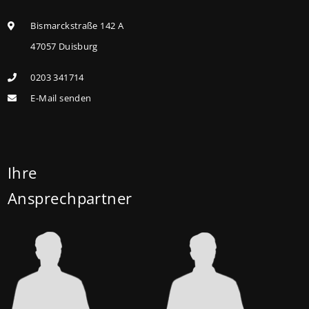
können ab dem 3. August 2026 einen deutlich
höheren Kreditbetrag bei der KfW beantragen. Für
Bismarckstraße 142 A
Familien mit einem Kind steigt der
47057 Duisburg
Förderhöchstbetrag von 100.000 Euro auf 140.000
0203 341714
Euro, für Familien mit zwei Kindern auf 160.000 Euro
E-Mail senden
(vorher: 125.000 Euro) und für Familien mit drei und
mehr Kindern auf 180.000 Euro (150.000 Euro). Die
Darlehenszinsen von „Jung kauft Alt“ werden aus
Mitteln des Bundesministeriums für Wohnen,
Ihre
Stadtentwicklung und Bauwesen (BMWSB) verbilligt:
Ansprechpartner
Heute liegt der Zinssatz für ein Darlehen mit 35
Jahren Laufzeit und 10 Jahren Zinsbindung bei 0,53
Prozent effektiv. (mehr …)