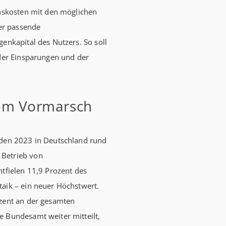
onskosten mit den möglichen
Förderhöch
er passende
Familien mi
enkapital des Nutzers. So soll
Euro) und 
 der Einsparungen und der
180.000 Eu
kauft Alt“
Wohnen, S
dem Vormarsch
verbilligt:
Jahren Lau
effektiv. (
rden 2023 in Deutschland rund
 Betrieb von
ntfielen 11,9 Prozent des
taik – ein neuer Höchstwert.
ozent an der gesamten
e Bundesamt weiter mitteilt,