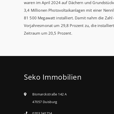
waren im April 2024 auf Dächern und Grundstücke
3,4 Millionen Photovoltaikanlagen mit einer Nenn
81 500 Megawatt installiert. Damit nahm die Zah
Vorjahresmonat um 29,8 Prozent zu, die installiert
Zeitraum um 20,5 Prozent.
Seko Immobilien
Bismarckstraße 142 A
47057 Duisburg
0203 341714