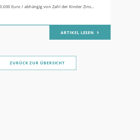
80.000 Euro / abhängig von Zahl der Kinder Zinsen
Mitteln des Bundes verbilligt: Heutiger Zins bei
t effektiv bei 35 Jahren Laufzeit und 10 Jahren
ARTIKEL LESEN
g Antragstellende verpflichten sich zu
her Sanierung binnen 54 Monaten nach
ge / Sanierung in Einzelmaßnahmen ab sofort
ZURÜCK ZUR ÜBERSICHT
für Familien mit mindestens einem Kind im
ukt „Wohneigentum für Familien –
werb / „Jung kauft Alt“: Familien mit geringem
rem Einkommen, die eine Bestandsimmobilie mit
 Energiestandard kaufen, die sie selbst
nd sanieren, können ab dem 3. August 2026
lich höheren Kreditbetrag bei der KfW
. Für Familien mit einem Kind steigt der