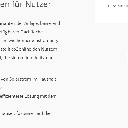
en für Nutzer
Euro bis 1
werden aus 
arianten der Anlage, basierend
0,53 Prozen
rfügbaren Dachfläche.
Zinsbindun
oren wie Sonneneinstrahlung,
energetisc
stellt co2online den Nutzern
Förderzusa
, die sich zudem individuell
möglich Die KfW und der Bund verbessern weiter die
Förderung 
Förderprod
 von Solarstrom im Haushalt
Bestandser
z.
und mittle
neffizienteste Lösung mit dem
schlechtem
bewohnen u
häuser, fokussiert auf die
einen deut
beantragen