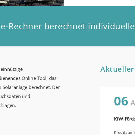
e-Rechner berechnet individuelle 
Aktueller
meinnützige
dienendes Online-Tool, das
en Solaranlage berechnet. Der
06
rauchsdaten und
A
chlagen.
Kreditsumme