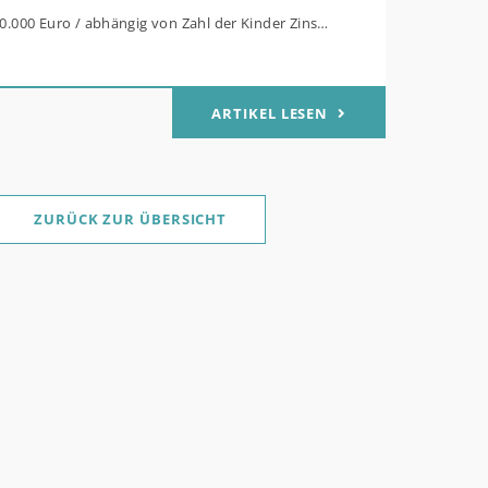
80.000 Euro / abhängig von Zahl der Kinder Zinsen
Mitteln des Bundes verbilligt: Heutiger Zins bei
t effektiv bei 35 Jahren Laufzeit und 10 Jahren
ARTIKEL LESEN
g Antragstellende verpflichten sich zu
her Sanierung binnen 54 Monaten nach
ge / Sanierung in Einzelmaßnahmen ab sofort
ZURÜCK ZUR ÜBERSICHT
für Familien mit mindestens einem Kind im
ukt „Wohneigentum für Familien –
werb / „Jung kauft Alt“: Familien mit geringem
rem Einkommen, die eine Bestandsimmobilie mit
 Energiestandard kaufen, die sie selbst
nd sanieren, können ab dem 3. August 2026
lich höheren Kreditbetrag bei der KfW
. Für Familien mit einem Kind steigt der