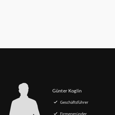
stbetrag von 100.000 Euro auf 140.000 Euro, für
t zwei Kindern auf 160.000 Euro (vorher: 125.000
für Familien mit drei und mehr Kindern auf
ro (150.000 Euro). Die Darlehenszinsen von „Jung
 werden aus Mitteln des Bundesministeriums für
tadtentwicklung und Bauwesen (BMWSB)
 Heute liegt der Zinssatz für ein Darlehen mit 35
fzeit und 10 Jahren Zinsbindung bei 0,53 Prozent
mehr …)
Günter Koglin
Geschäftsführer
Firmengründer