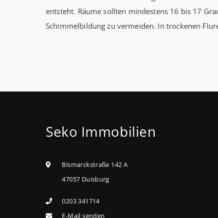
entsteht. Räume sollten mindestens 16 bis 17 Gr
Schimmelbildung zu vermeiden. In trockenen Flur
Seko Immobilien
Bismarckstraße 142 A
47057 Duisburg
0203 341714
E-Mail senden