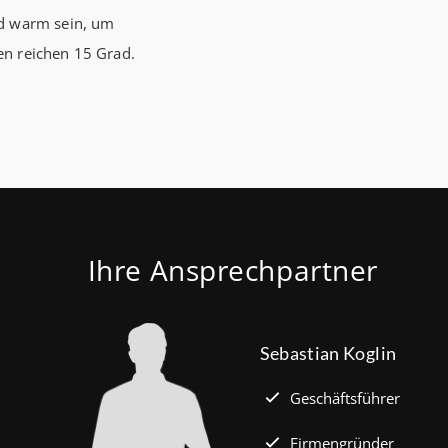
ad warm sein, um
Förderhöch
en reichen 15 Grad.
Familien mi
Euro) und 
180.000 Eu
kauft Alt“
Wohnen, S
verbilligt:
Jahren Lau
Ihre Ansprechpartner
effektiv. (
Sebastian Koglin
Geschäftsführer
Firmengründer