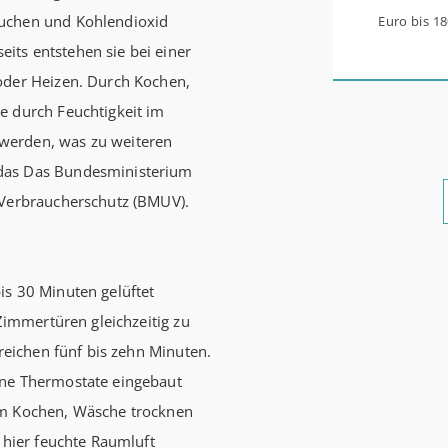
auchen und Kohlendioxid
Euro bis 1
ts entstehen sie bei einer
werden aus 
oder Heizen. Durch Kochen,
0,53 Prozen
e durch Feuchtigkeit im
Zinsbindun
werden, was zu weiteren
energetisc
 das Das Bundesministerium
Förderzusa
 Verbraucherschutz (BMUV).
möglich Die KfW und der Bund verbessern weiter die
Förderung 
Förderprod
is 30 Minuten gelüftet
Bestandser
 Zimmertüren gleichzeitig zu
und mittle
 reichen fünf bis zehn Minuten.
schlechtem
ine Thermostate eingebaut
bewohnen u
em Kochen, Wäsche trocknen
einen deut
 hier feuchte Raumluft
beantragen