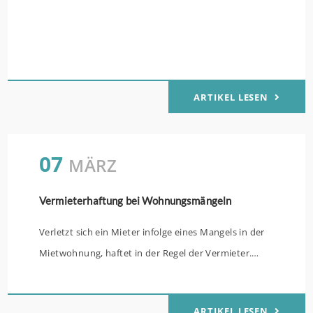
ARTIKEL LESEN
07
MÄRZ
Vermieterhaftung bei Wohnungsmängeln
Verletzt sich ein Mieter infolge eines Mangels in der
Mietwohnung, haftet in der Regel der Vermieter.
Anders sieht es aus, wenn der Mangel die Verletzung
nicht direkt verursacht hat.Der Fall: Schwergängiges
ARTIKEL LESEN