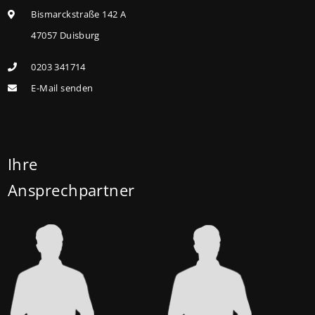
höheren Kreditbetrag bei der KfW beantragen. Für
Bismarckstraße 142 A
Familien mit einem Kind steigt der
47057 Duisburg
Förderhöchstbetrag von 100.000 Euro auf 140.000
0203 341714
Euro, für Familien mit zwei Kindern auf 160.000 Euro
E-Mail senden
(vorher: 125.000 Euro) und für Familien mit drei und
mehr Kindern auf 180.000 Euro (150.000 Euro). Die
Darlehenszinsen von „Jung kauft Alt“ werden aus
Mitteln des Bundesministeriums für Wohnen,
Ihre
Stadtentwicklung und Bauwesen (BMWSB) verbilligt:
Ansprechpartner
Heute liegt der Zinssatz für ein Darlehen mit 35
Jahren Laufzeit und 10 Jahren Zinsbindung bei 0,53
Prozent effektiv. (mehr …)