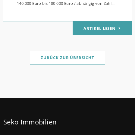
140.000 Euro bis 180.000 Euro / abhängig von Zahl
der Kinder Zinsen werden aus Mitteln des Bundes
verbilligt: Heutiger Zins bei 0,53 Prozent effektiv bei
ARTIKEL LESEN
35 Jahren Laufzeit und 10 Jahren Zinsbindung
Antragstellende verpflichten sich zu energetischer
Sanierung binnen 54 Monaten nach Förderzusage /
Sanierung in Einzelmaßnahmen ab sofort möglich
ZURÜCK ZUR ÜBERSICHT
Die KfW und der Bund verbessern weiter die
Förderung für Familien mit mindestens einem Kind
im Förderprodukt „Wohneigentum für Familien –
Bestandserwerb / „Jung kauft Alt“: Familien mit
geringem und mittlerem Einkommen, die eine
Bestandsimmobilie mit schlechtem Energiestandard
Seko Immobilien
kaufen, die sie selbst bewohnen und sanieren,
können ab dem 3. August 2026 einen deutlich