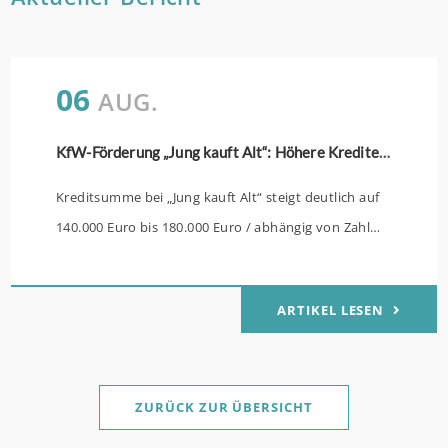
06
AUG.
KfW-Förderung „Jung kauft Alt“: Höhere Kredite ab August 2026
Kreditsumme bei „Jung kauft Alt“ steigt deutlich auf
140.000 Euro bis 180.000 Euro / abhängig von Zahl
der Kinder Zinsen werden aus Mitteln des Bundes
verbilligt: Heutiger Zins bei 0,53 Prozent effektiv bei
ARTIKEL LESEN
35 Jahren Laufzeit und 10 Jahren Zinsbindung
Antragstellende verpflichten sich zu energetischer
Sanierung binnen 54 Monaten nach Förderzusage /
Sanierung in Einzelmaßnahmen ab sofort möglich
ZURÜCK ZUR ÜBERSICHT
Die KfW und der Bund verbessern weiter die