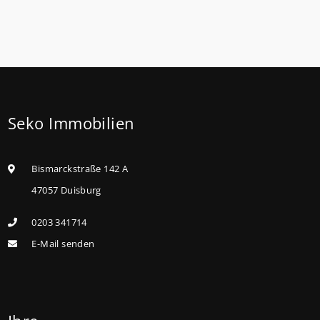
Förderung für Familien mit mindestens einem Kind
im Förderprodukt „Wohneigentum für Familien –
Bestandserwerb / „Jung kauft Alt“: Familien mit
geringem und mittlerem Einkommen, die eine
Bestandsimmobilie mit schlechtem Energiestandard
Seko Immobilien
kaufen, die sie selbst bewohnen und sanieren,
können ab dem 3. August 2026 einen deutlich
höheren Kreditbetrag bei der KfW beantragen. Für
Bismarckstraße 142 A
Familien mit einem Kind steigt der
47057 Duisburg
Förderhöchstbetrag von 100.000 Euro auf 140.000
0203 341714
Euro, für Familien mit zwei Kindern auf 160.000 Euro
E-Mail senden
(vorher: 125.000 Euro) und für Familien mit drei und
mehr Kindern auf 180.000 Euro (150.000 Euro). Die
Darlehenszinsen von „Jung kauft Alt“ werden aus
Mitteln des Bundesministeriums für Wohnen,