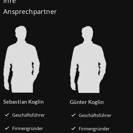
Ihre
Stadtentwicklung und Bauwesen (BMWSB) verbilligt:
Ansprechpartner
Heute liegt der Zinssatz für ein Darlehen mit 35
Jahren Laufzeit und 10 Jahren Zinsbindung bei 0,53
Prozent effektiv. (mehr …)
Sebastian Koglin
Günter Koglin
Geschäftsführer
Geschäftsführer
Firmengründer
Firmengründer