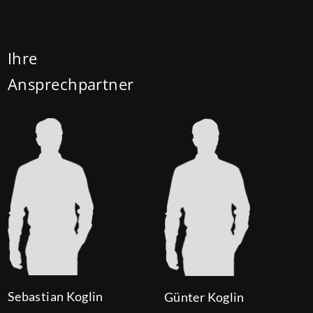
mehr Kindern auf 180.000 Euro (150.000 Euro). Die
Darlehenszinsen von „Jung kauft Alt“ werden aus
Mitteln des Bundesministeriums für Wohnen,
Ihre
Stadtentwicklung und Bauwesen (BMWSB) verbilligt:
Ansprechpartner
Heute liegt der Zinssatz für ein Darlehen mit 35
Jahren Laufzeit und 10 Jahren Zinsbindung bei 0,53
Prozent effektiv. (mehr …)
Sebastian Koglin
Günter Koglin