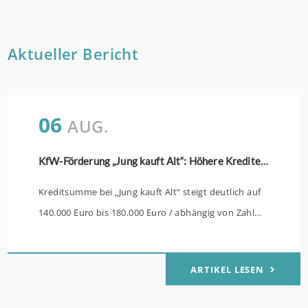
Aktueller Bericht
06
AUG.
KfW-Förderung „Jung kauft Alt“: Höhere Kredite ab August 2026
Kreditsumme bei „Jung kauft Alt“ steigt deutlich auf
140.000 Euro bis 180.000 Euro / abhängig von Zahl
der Kinder Zinsen werden aus Mitteln des Bundes
verbilligt: Heutiger Zins bei 0,53 Prozent effektiv bei
ARTIKEL LESEN
35 Jahren Laufzeit und 10 Jahren Zinsbindung
Antragstellende verpflichten sich zu energetischer