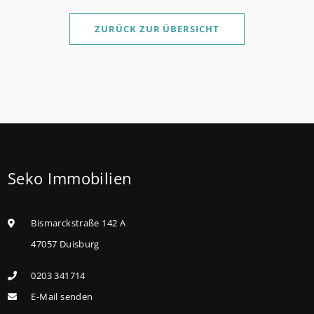
Sanierung binnen 54 Monaten nach Förderzusage /
Sanierung in Einzelmaßnahmen ab sofort möglich
ZURÜCK ZUR ÜBERSICHT
Die KfW und der Bund verbessern weiter die
Förderung für Familien mit mindestens einem Kind
im Förderprodukt „Wohneigentum für Familien –
Bestandserwerb / „Jung kauft Alt“: Familien mit
geringem und mittlerem Einkommen, die eine
Bestandsimmobilie mit schlechtem Energiestandard
Seko Immobilien
kaufen, die sie selbst bewohnen und sanieren,
können ab dem 3. August 2026 einen deutlich
höheren Kreditbetrag bei der KfW beantragen. Für
Bismarckstraße 142 A
Familien mit einem Kind steigt der
47057 Duisburg
Förderhöchstbetrag von 100.000 Euro auf 140.000
0203 341714
Euro, für Familien mit zwei Kindern auf 160.000 Euro
E-Mail senden
(vorher: 125.000 Euro) und für Familien mit drei und