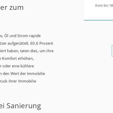
mer zum
Euro bis 1
werden aus 
0,53 Prozen
Zinsbindun
gas, Öl und Strom rapide
energetisc
tzer aufgerüttelt. 60,6 Prozent
Förderzusa
ert haben, taten dies, um ihre
möglich Die KfW und der Bund verbessern weiter die
en Komfort erhöhen,
Förderung 
r oder eine kühlere
Förderprod
n den Wert der Immobilie
Bestandser
uck ihrer Immobilie
und mittle
schlechtem
bewohnen u
ei Sanierung
einen deut
beantragen