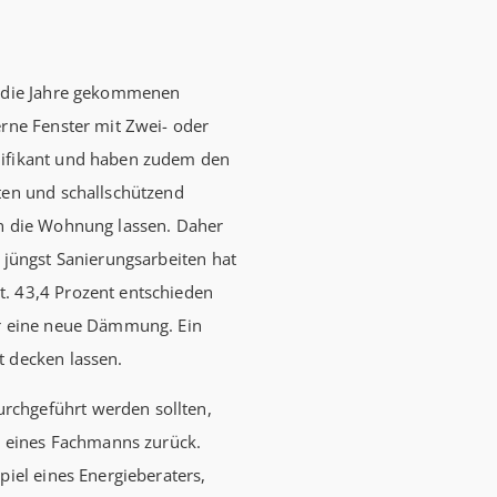
Förderhöch
Familien mi
in die Jahre gekommenen
Euro) und 
erne Fenster mit Zwei- oder
180.000 Eu
nifikant und haben zudem den
kauft Alt“
ten und schallschützend
Wohnen, S
in die Wohnung lassen. Daher
verbilligt:
r jüngst Sanierungsarbeiten hat
Jahren Lau
t. 43,4 Prozent entschieden
effektiv. (
ür eine neue Dämmung. Ein
t decken lassen.
rchgeführt werden sollten,
se eines Fachmanns zurück.
piel eines Energieberaters,