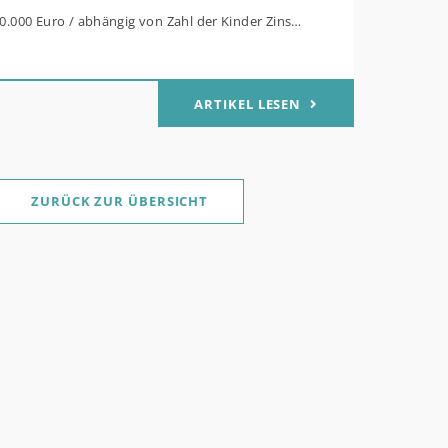
80.000 Euro / abhängig von Zahl der Kinder Zinsen
Mitteln des Bundes verbilligt: Heutiger Zins bei
t effektiv bei 35 Jahren Laufzeit und 10 Jahren
ARTIKEL LESEN
g Antragstellende verpflichten sich zu
her Sanierung binnen 54 Monaten nach
ge / Sanierung in Einzelmaßnahmen ab sofort
ZURÜCK ZUR ÜBERSICHT
für Familien mit mindestens einem Kind im
ukt „Wohneigentum für Familien –
werb / „Jung kauft Alt“: Familien mit geringem
rem Einkommen, die eine Bestandsimmobilie mit
 Energiestandard kaufen, die sie selbst
nd sanieren, können ab dem 3. August 2026
lich höheren Kreditbetrag bei der KfW
. Für Familien mit einem Kind steigt der