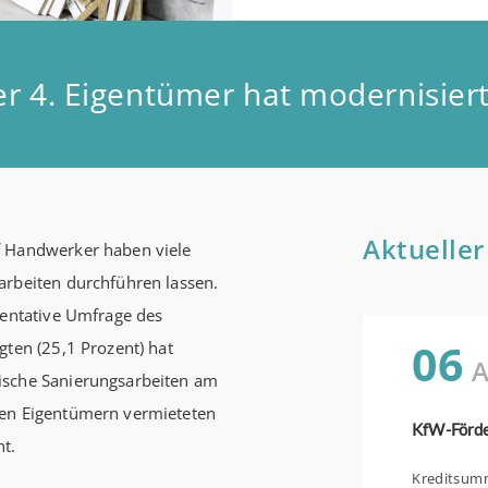
r 4. Eigentümer hat modernisier
Aktueller
f Handwerker haben viele
arbeiten durchführen lassen.
sentative Umfrage des
06
gten (25,1 Prozent) hat
A
ische Sanierungsarbeiten am
ten Eigentümern vermieteten
nt.
Kreditsumme