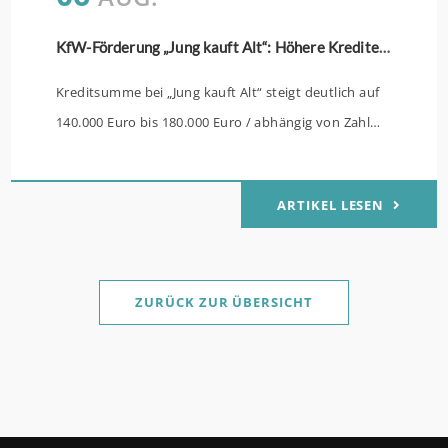
KfW-Förderung „Jung kauft Alt“: Höhere Kredite ab August 2026
Kreditsumme bei „Jung kauft Alt“ steigt deutlich auf
140.000 Euro bis 180.000 Euro / abhängig von Zahl
der Kinder Zinsen werden aus Mitteln des Bundes
verbilligt: Heutiger Zins bei 0,53 Prozent effektiv bei
ARTIKEL LESEN
35 Jahren Laufzeit und 10 Jahren Zinsbindung
Antragstellende verpflichten sich zu energetischer
Sanierung binnen 54 Monaten nach Förderzusage /
Sanierung in Einzelmaßnahmen ab sofort möglich
ZURÜCK ZUR ÜBERSICHT
Die KfW und der Bund verbessern weiter die
Förderung für Familien mit mindestens einem Kind
im Förderprodukt „Wohneigentum für Familien –
Bestandserwerb / „Jung kauft Alt“: Familien mit