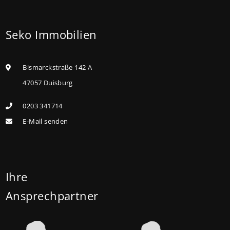
geringem und mittlerem Einkommen, die eine
Bestandsimmobilie mit schlechtem Energiestandard
Seko Immobilien
kaufen, die sie selbst bewohnen und sanieren,
können ab dem 3. August 2026 einen deutlich
höheren Kreditbetrag bei der KfW beantragen. Für
Bismarckstraße 142 A
Familien mit einem Kind steigt der
47057 Duisburg
Förderhöchstbetrag von 100.000 Euro auf 140.000
0203 341714
Euro, für Familien mit zwei Kindern auf 160.000 Euro
E-Mail senden
(vorher: 125.000 Euro) und für Familien mit drei und
mehr Kindern auf 180.000 Euro (150.000 Euro). Die
Darlehenszinsen von „Jung kauft Alt“ werden aus
Mitteln des Bundesministeriums für Wohnen,
Ihre
Stadtentwicklung und Bauwesen (BMWSB) verbilligt:
Ansprechpartner
Heute liegt der Zinssatz für ein Darlehen mit 35
Jahren Laufzeit und 10 Jahren Zinsbindung bei 0,53