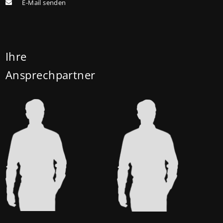
E-Mail senden
(vorher: 125.000 Euro) und für Familien mit drei und
mehr Kindern auf 180.000 Euro (150.000 Euro). Die
Darlehenszinsen von „Jung kauft Alt“ werden aus
Mitteln des Bundesministeriums für Wohnen,
Ihre
Stadtentwicklung und Bauwesen (BMWSB) verbilligt:
Ansprechpartner
Heute liegt der Zinssatz für ein Darlehen mit 35
Jahren Laufzeit und 10 Jahren Zinsbindung bei 0,53
Prozent effektiv. (mehr …)