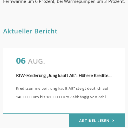
Fernwärme um 6 Prozent, bei Wärmepumpen um 3 Prozent.
Aktueller Bericht
06
AUG.
KfW-Förderung „Jung kauft Alt“: Höhere Kredite ab August 2026
Kreditsumme bei „Jung kauft Alt“ steigt deutlich auf
140.000 Euro bis 180.000 Euro / abhängig von Zahl
der Kinder Zinsen werden aus Mitteln des Bundes
verbilligt: Heutiger Zins bei 0,53 Prozent effektiv bei
ARTIKEL LESEN
35 Jahren Laufzeit und 10 Jahren Zinsbindung