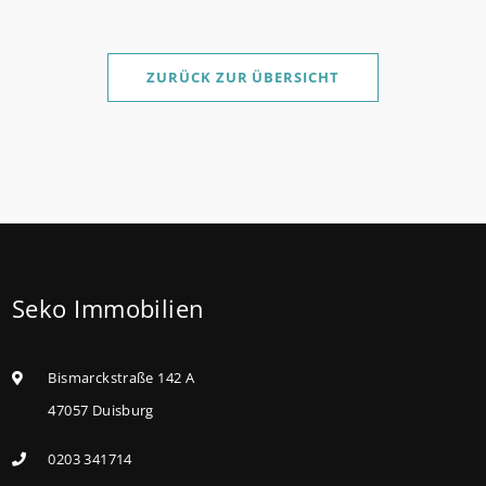
Antragstellende verpflichten sich zu energetischer
Sanierung binnen 54 Monaten nach Förderzusage /
Sanierung in Einzelmaßnahmen ab sofort möglich
ZURÜCK ZUR ÜBERSICHT
Die KfW und der Bund verbessern weiter die
Förderung für Familien mit mindestens einem Kind
im Förderprodukt „Wohneigentum für Familien –
Bestandserwerb / „Jung kauft Alt“: Familien mit
geringem und mittlerem Einkommen, die eine
Bestandsimmobilie mit schlechtem Energiestandard
Seko Immobilien
kaufen, die sie selbst bewohnen und sanieren,
können ab dem 3. August 2026 einen deutlich
höheren Kreditbetrag bei der KfW beantragen. Für
Bismarckstraße 142 A
Familien mit einem Kind steigt der
47057 Duisburg
Förderhöchstbetrag von 100.000 Euro auf 140.000
0203 341714
Euro, für Familien mit zwei Kindern auf 160.000 Euro