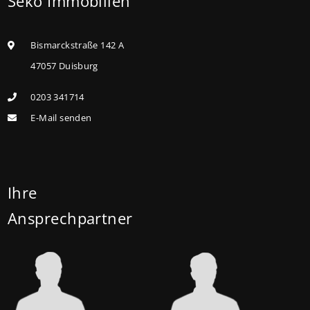
Seko Immobilien
können ab dem 3. August 2026 einen deutlich
höheren Kreditbetrag bei der KfW beantragen. Für
Bismarckstraße 142 A
Familien mit einem Kind steigt der
47057 Duisburg
Förderhöchstbetrag von 100.000 Euro auf 140.000
0203 341714
Euro, für Familien mit zwei Kindern auf 160.000 Euro
E-Mail senden
(vorher: 125.000 Euro) und für Familien mit drei und
mehr Kindern auf 180.000 Euro (150.000 Euro). Die
Darlehenszinsen von „Jung kauft Alt“ werden aus
Mitteln des Bundesministeriums für Wohnen,
Ihre
Stadtentwicklung und Bauwesen (BMWSB) verbilligt:
Ansprechpartner
Heute liegt der Zinssatz für ein Darlehen mit 35
Jahren Laufzeit und 10 Jahren Zinsbindung bei 0,53
Prozent effektiv. (mehr …)