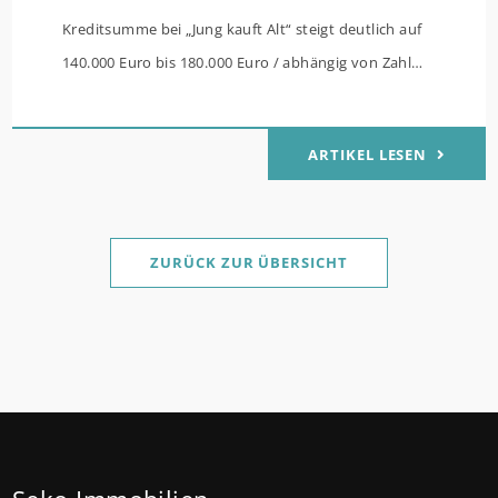
Kreditsumme bei „Jung kauft Alt“ steigt deutlich auf
140.000 Euro bis 180.000 Euro / abhängig von Zahl
der Kinder Zinsen werden aus Mitteln des Bundes
verbilligt: Heutiger Zins bei 0,53 Prozent effektiv bei
ARTIKEL LESEN
35 Jahren Laufzeit und 10 Jahren Zinsbindung
Antragstellende verpflichten sich zu energetischer
Sanierung binnen 54 Monaten nach Förderzusage /
Sanierung in Einzelmaßnahmen ab sofort möglich
ZURÜCK ZUR ÜBERSICHT
Die KfW und der Bund verbessern weiter die
Förderung für Familien mit mindestens einem Kind
im Förderprodukt „Wohneigentum für Familien –
Bestandserwerb / „Jung kauft Alt“: Familien mit
geringem und mittlerem Einkommen, die eine
Bestandsimmobilie mit schlechtem Energiestandard
kaufen, die sie selbst bewohnen und sanieren,