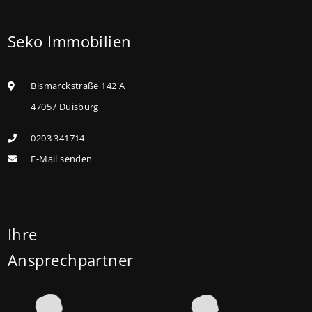
Bestandsimmobilie mit schlechtem Energiestandard
Seko Immobilien
kaufen, die sie selbst bewohnen und sanieren,
können ab dem 3. August 2026 einen deutlich
höheren Kreditbetrag bei der KfW beantragen. Für
Bismarckstraße 142 A
Familien mit einem Kind steigt der
47057 Duisburg
Förderhöchstbetrag von 100.000 Euro auf 140.000
0203 341714
Euro, für Familien mit zwei Kindern auf 160.000 Euro
E-Mail senden
(vorher: 125.000 Euro) und für Familien mit drei und
mehr Kindern auf 180.000 Euro (150.000 Euro). Die
Darlehenszinsen von „Jung kauft Alt“ werden aus
Mitteln des Bundesministeriums für Wohnen,
Ihre
Stadtentwicklung und Bauwesen (BMWSB) verbilligt:
Ansprechpartner
Heute liegt der Zinssatz für ein Darlehen mit 35
Jahren Laufzeit und 10 Jahren Zinsbindung bei 0,53
Prozent effektiv. (mehr …)