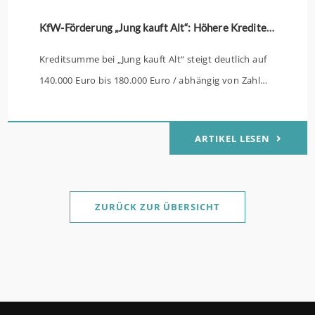
KfW-Förderung „Jung kauft Alt“: Höhere Kredite ab August 2026
Kreditsumme bei „Jung kauft Alt“ steigt deutlich auf
140.000 Euro bis 180.000 Euro / abhängig von Zahl
der Kinder Zinsen werden aus Mitteln des Bundes
verbilligt: Heutiger Zins bei 0,53 Prozent effektiv bei
ARTIKEL LESEN
35 Jahren Laufzeit und 10 Jahren Zinsbindung
Antragstellende verpflichten sich zu energetischer
Sanierung binnen 54 Monaten nach Förderzusage /
Sanierung in Einzelmaßnahmen ab sofort möglich
ZURÜCK ZUR ÜBERSICHT
Die KfW und der Bund verbessern weiter die
Förderung für Familien mit mindestens einem Kind
im Förderprodukt „Wohneigentum für Familien –
Bestandserwerb / „Jung kauft Alt“: Familien mit
geringem und mittlerem Einkommen, die eine