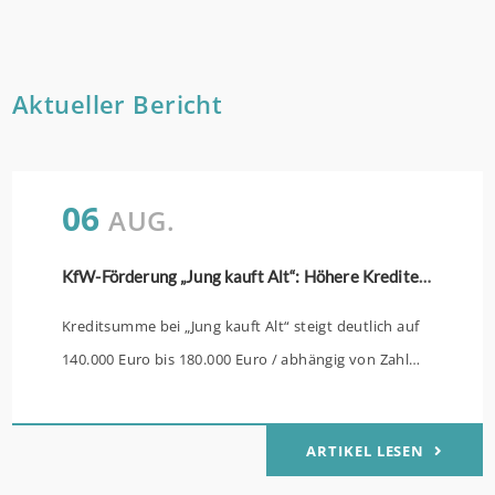
Aktueller Bericht
06
AUG.
KfW-Förderung „Jung kauft Alt“: Höhere Kredite ab August 2026
Kreditsumme bei „Jung kauft Alt“ steigt deutlich auf
140.000 Euro bis 180.000 Euro / abhängig von Zahl
der Kinder Zinsen werden aus Mitteln des Bundes
verbilligt: Heutiger Zins bei 0,53 Prozent effektiv bei
ARTIKEL LESEN
35 Jahren Laufzeit und 10 Jahren Zinsbindung
Antragstellende verpflichten sich zu energetischer