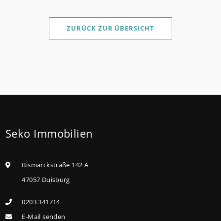
Sanierung binnen 54 Monaten nach Förderzusage /
Sanierung in Einzelmaßnahmen ab sofort möglich
ZURÜCK ZUR ÜBERSICHT
Die KfW und der Bund verbessern weiter die
Förderung für Familien mit mindestens einem Kind
im Förderprodukt „Wohneigentum für Familien –
Bestandserwerb / „Jung kauft Alt“: Familien mit
geringem und mittlerem Einkommen, die eine
Bestandsimmobilie mit schlechtem Energiestandard
Seko Immobilien
kaufen, die sie selbst bewohnen und sanieren,
können ab dem 3. August 2026 einen deutlich
höheren Kreditbetrag bei der KfW beantragen. Für
Bismarckstraße 142 A
Familien mit einem Kind steigt der
47057 Duisburg
Förderhöchstbetrag von 100.000 Euro auf 140.000
0203 341714
Euro, für Familien mit zwei Kindern auf 160.000 Euro
E-Mail senden
(vorher: 125.000 Euro) und für Familien mit drei und