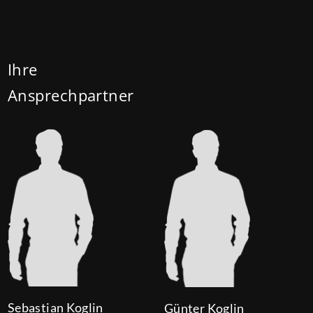
mehr Kindern auf 180.000 Euro (150.000 Euro). Die
Darlehenszinsen von „Jung kauft Alt“ werden aus
Mitteln des Bundesministeriums für Wohnen,
Ihre
Stadtentwicklung und Bauwesen (BMWSB) verbilligt:
Ansprechpartner
Heute liegt der Zinssatz für ein Darlehen mit 35
Jahren Laufzeit und 10 Jahren Zinsbindung bei 0,53
Prozent effektiv. (mehr …)
Sebastian Koglin
Günter Koglin