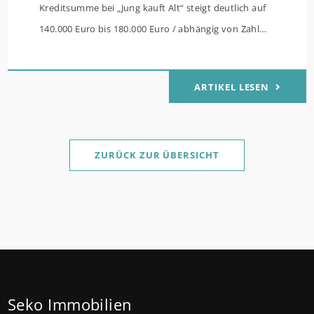
Kreditsumme bei „Jung kauft Alt“ steigt deutlich auf
140.000 Euro bis 180.000 Euro / abhängig von Zahl
der Kinder Zinsen werden aus Mitteln des Bundes
verbilligt: Heutiger Zins bei 0,53 Prozent effektiv bei
ARTIKEL LESEN
35 Jahren Laufzeit und 10 Jahren Zinsbindung
Antragstellende verpflichten sich zu energetischer
Sanierung binnen 54 Monaten nach Förderzusage /
Sanierung in Einzelmaßnahmen ab sofort möglich
ZURÜCK ZUR ÜBERSICHT
Die KfW und der Bund verbessern weiter die
Förderung für Familien mit mindestens einem Kind
im Förderprodukt „Wohneigentum für Familien –
Bestandserwerb / „Jung kauft Alt“: Familien mit
geringem und mittlerem Einkommen, die eine
Bestandsimmobilie mit schlechtem Energiestandard
Seko Immobilien
kaufen, die sie selbst bewohnen und sanieren,