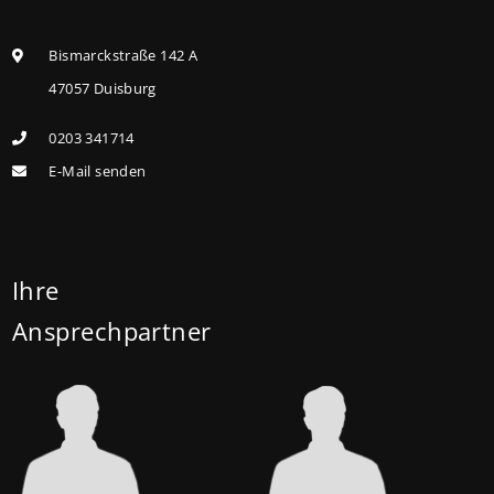
können ab dem 3. August 2026 einen deutlich
höheren Kreditbetrag bei der KfW beantragen. Für
Bismarckstraße 142 A
Familien mit einem Kind steigt der
47057 Duisburg
Förderhöchstbetrag von 100.000 Euro auf 140.000
0203 341714
Euro, für Familien mit zwei Kindern auf 160.000 Euro
E-Mail senden
(vorher: 125.000 Euro) und für Familien mit drei und
mehr Kindern auf 180.000 Euro (150.000 Euro). Die
Darlehenszinsen von „Jung kauft Alt“ werden aus
Mitteln des Bundesministeriums für Wohnen,
Ihre
Stadtentwicklung und Bauwesen (BMWSB) verbilligt:
Ansprechpartner
Heute liegt der Zinssatz für ein Darlehen mit 35
Jahren Laufzeit und 10 Jahren Zinsbindung bei 0,53
Prozent effektiv. (mehr …)