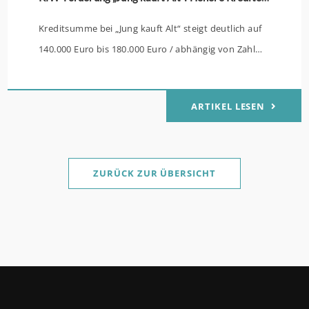
Kreditsumme bei „Jung kauft Alt“ steigt deutlich auf
140.000 Euro bis 180.000 Euro / abhängig von Zahl
der Kinder Zinsen werden aus Mitteln des Bundes
verbilligt: Heutiger Zins bei 0,53 Prozent effektiv bei
ARTIKEL LESEN
35 Jahren Laufzeit und 10 Jahren Zinsbindung
Antragstellende verpflichten sich zu energetischer
Sanierung binnen 54 Monaten nach Förderzusage /
Sanierung in Einzelmaßnahmen ab sofort möglich
ZURÜCK ZUR ÜBERSICHT
Die KfW und der Bund verbessern weiter die
Förderung für Familien mit mindestens einem Kind
im Förderprodukt „Wohneigentum für Familien –
Bestandserwerb / „Jung kauft Alt“: Familien mit
geringem und mittlerem Einkommen, die eine
Bestandsimmobilie mit schlechtem Energiestandard