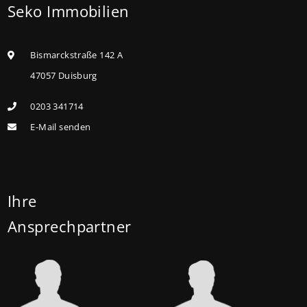
Seko Immobilien
kaufen, die sie selbst bewohnen und sanieren,
können ab dem 3. August 2026 einen deutlich
höheren Kreditbetrag bei der KfW beantragen. Für
Bismarckstraße 142 A
Familien mit einem Kind steigt der
47057 Duisburg
Förderhöchstbetrag von 100.000 Euro auf 140.000
0203 341714
Euro, für Familien mit zwei Kindern auf 160.000 Euro
E-Mail senden
(vorher: 125.000 Euro) und für Familien mit drei und
mehr Kindern auf 180.000 Euro (150.000 Euro). Die
Darlehenszinsen von „Jung kauft Alt“ werden aus
Mitteln des Bundesministeriums für Wohnen,
Ihre
Stadtentwicklung und Bauwesen (BMWSB) verbilligt:
Ansprechpartner
Heute liegt der Zinssatz für ein Darlehen mit 35
Jahren Laufzeit und 10 Jahren Zinsbindung bei 0,53
Prozent effektiv. (mehr …)