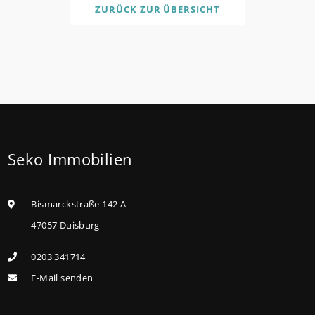
Sanierung in Einzelmaßnahmen ab sofort möglich
ZURÜCK ZUR ÜBERSICHT
Die KfW und der Bund verbessern weiter die
Förderung für Familien mit mindestens einem Kind
im Förderprodukt „Wohneigentum für Familien –
Bestandserwerb / „Jung kauft Alt“: Familien mit
geringem und mittlerem Einkommen, die eine
Bestandsimmobilie mit schlechtem Energiestandard
Seko Immobilien
kaufen, die sie selbst bewohnen und sanieren,
können ab dem 3. August 2026 einen deutlich
höheren Kreditbetrag bei der KfW beantragen. Für
Bismarckstraße 142 A
Familien mit einem Kind steigt der
47057 Duisburg
Förderhöchstbetrag von 100.000 Euro auf 140.000
0203 341714
Euro, für Familien mit zwei Kindern auf 160.000 Euro
E-Mail senden
(vorher: 125.000 Euro) und für Familien mit drei und
mehr Kindern auf 180.000 Euro (150.000 Euro). Die