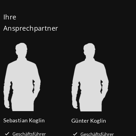
Darlehenszinsen von „Jung kauft Alt“ werden aus
Mitteln des Bundesministeriums für Wohnen,
Ihre
Stadtentwicklung und Bauwesen (BMWSB) verbilligt:
Ansprechpartner
Heute liegt der Zinssatz für ein Darlehen mit 35
Jahren Laufzeit und 10 Jahren Zinsbindung bei 0,53
Prozent effektiv. (mehr …)
Sebastian Koglin
Günter Koglin
Geschäftsführer
Geschäftsführer