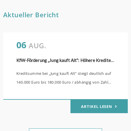
Aktueller Bericht
06
AUG.
KfW-Förderung „Jung kauft Alt“: Höhere Kredite ab August 2026
Kreditsumme bei „Jung kauft Alt“ steigt deutlich auf
140.000 Euro bis 180.000 Euro / abhängig von Zahl
der Kinder Zinsen werden aus Mitteln des Bundes
verbilligt: Heutiger Zins bei 0,53 Prozent effektiv bei
ARTIKEL LESEN
35 Jahren Laufzeit und 10 Jahren Zinsbindung
Antragstellende verpflichten sich zu energetischer
Sanierung binnen 54 Monaten nach Förderzusage /