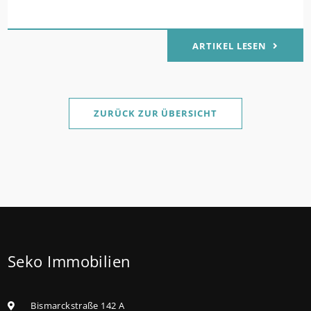
der Kinder Zinsen werden aus Mitteln des Bundes
verbilligt: Heutiger Zins bei 0,53 Prozent effektiv bei
ARTIKEL LESEN
35 Jahren Laufzeit und 10 Jahren Zinsbindung
Antragstellende verpflichten sich zu energetischer
Sanierung binnen 54 Monaten nach Förderzusage /
Sanierung in Einzelmaßnahmen ab sofort möglich
ZURÜCK ZUR ÜBERSICHT
Die KfW und der Bund verbessern weiter die
Förderung für Familien mit mindestens einem Kind
im Förderprodukt „Wohneigentum für Familien –
Bestandserwerb / „Jung kauft Alt“: Familien mit
geringem und mittlerem Einkommen, die eine
Bestandsimmobilie mit schlechtem Energiestandard
Seko Immobilien
kaufen, die sie selbst bewohnen und sanieren,
können ab dem 3. August 2026 einen deutlich
höheren Kreditbetrag bei der KfW beantragen. Für
Bismarckstraße 142 A