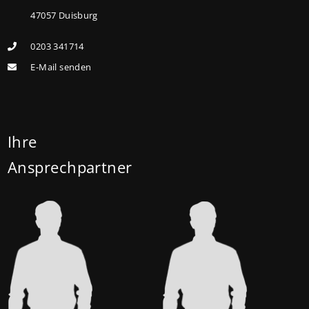
Familien mit einem Kind steigt der
47057 Duisburg
Förderhöchstbetrag von 100.000 Euro auf 140.000
0203 341714
Euro, für Familien mit zwei Kindern auf 160.000 Euro
E-Mail senden
(vorher: 125.000 Euro) und für Familien mit drei und
mehr Kindern auf 180.000 Euro (150.000 Euro). Die
Darlehenszinsen von „Jung kauft Alt“ werden aus
Mitteln des Bundesministeriums für Wohnen,
Ihre
Stadtentwicklung und Bauwesen (BMWSB) verbilligt:
Ansprechpartner
Heute liegt der Zinssatz für ein Darlehen mit 35
Jahren Laufzeit und 10 Jahren Zinsbindung bei 0,53
Prozent effektiv. (mehr …)