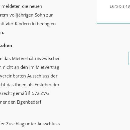
8 meldeten die neuen
Euro bis 1
rem volljährigen Sohn zur
werden aus 
mit vier Kindern in beengten
0,53 Prozen
en.
Zinsbindun
energetisc
stehen
Förderzusa
e das Mietverhältnis zwischen
möglich Die KfW und der Bund verbessern weiter die
n nicht an den im Mietvertrag
Förderung 
ereinbarten Ausschluss der
Förderprod
ht das ihnen als Ersteher der
Bestandser
srecht gemäß § 57a ZVG
und mittle
mer den Eigenbedarf
schlechtem
bewohnen u
einen deut
der Zuschlag unter Ausschluss
beantragen