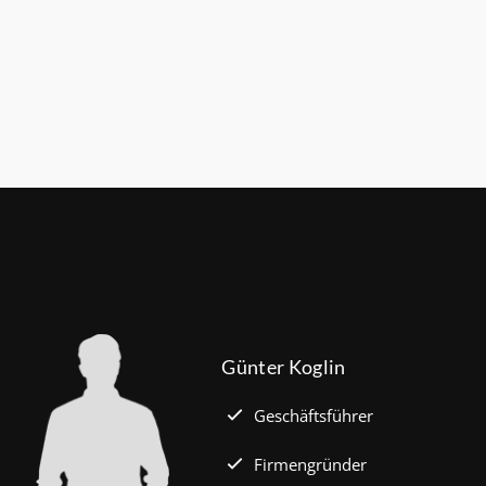
stbetrag von 100.000 Euro auf 140.000 Euro, für
t zwei Kindern auf 160.000 Euro (vorher: 125.000
für Familien mit drei und mehr Kindern auf
ro (150.000 Euro). Die Darlehenszinsen von „Jung
 werden aus Mitteln des Bundesministeriums für
tadtentwicklung und Bauwesen (BMWSB)
 Heute liegt der Zinssatz für ein Darlehen mit 35
fzeit und 10 Jahren Zinsbindung bei 0,53 Prozent
mehr …)
Günter Koglin
Geschäftsführer
Firmengründer