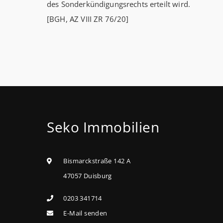
des Sonderkündigungsrechts erteilt wird.
[BGH, AZ VIII ZR 76/20]
Seko Immobilien
Bismarckstraße 142 A
47057 Duisburg
0203 341714
E-Mail senden