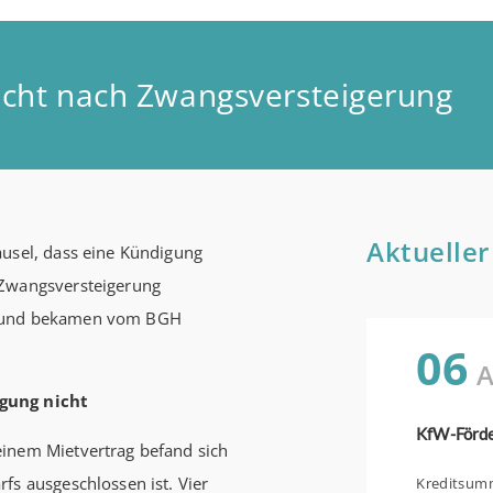
cht nach Zwangsversteigerung
Aktueller
ausel, dass eine Kündigung
 Zwangsversteigerung
– und bekamen vom BGH
06
A
igung nicht
einem Mietvertrag befand sich
fs ausgeschlossen ist. Vier
Kreditsumme