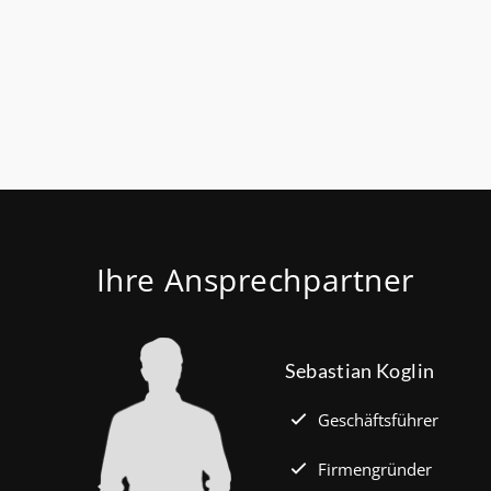
Förderhöch
Familien mi
Euro) und 
180.000 Eu
kauft Alt“
Wohnen, S
verbilligt:
Jahren Lau
Ihre Ansprechpartner
effektiv. (
Sebastian Koglin
Geschäftsführer
Firmengründer