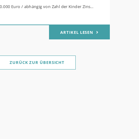
80.000 Euro / abhängig von Zahl der Kinder Zinsen
Mitteln des Bundes verbilligt: Heutiger Zins bei
t effektiv bei 35 Jahren Laufzeit und 10 Jahren
ARTIKEL LESEN
g Antragstellende verpflichten sich zu
her Sanierung binnen 54 Monaten nach
ge / Sanierung in Einzelmaßnahmen ab sofort
ZURÜCK ZUR ÜBERSICHT
für Familien mit mindestens einem Kind im
ukt „Wohneigentum für Familien –
werb / „Jung kauft Alt“: Familien mit geringem
rem Einkommen, die eine Bestandsimmobilie mit
 Energiestandard kaufen, die sie selbst
nd sanieren, können ab dem 3. August 2026
lich höheren Kreditbetrag bei der KfW
. Für Familien mit einem Kind steigt der