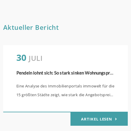
Aktueller Bericht
30
JULI
Pendeln lohnt sich: So stark sinken Wohnungspreise im Umland
Eine Analyse des Immobilienportals immowelt für die
15 größten Städte zeigt, wie stark die Angebotspreise
von Eigentumswohnungen mit zunehmender
Entfernung sinken: (mehr …)
ARTIKEL LESEN