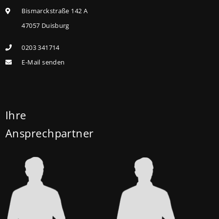
höheren Kreditbetrag bei der KfW beantragen. Für
Bismarckstraße 142 A
Familien mit einem Kind steigt der
47057 Duisburg
Förderhöchstbetrag von 100.000 Euro auf 140.000
0203 341714
Euro, für Familien mit zwei Kindern auf 160.000 Euro
E-Mail senden
(vorher: 125.000 Euro) und für Familien mit drei und
mehr Kindern auf 180.000 Euro (150.000 Euro). Die
Darlehenszinsen von „Jung kauft Alt“ werden aus
Mitteln des Bundesministeriums für Wohnen,
Ihre
Stadtentwicklung und Bauwesen (BMWSB) verbilligt:
Ansprechpartner
Heute liegt der Zinssatz für ein Darlehen mit 35
Jahren Laufzeit und 10 Jahren Zinsbindung bei 0,53
Prozent effektiv. (mehr …)