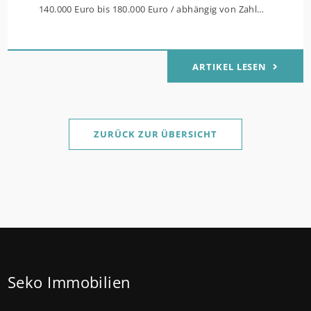
140.000 Euro bis 180.000 Euro / abhängig von Zahl
der Kinder Zinsen werden aus Mitteln des Bundes
verbilligt: Heutiger Zins bei 0,53 Prozent effektiv bei
ARTIKEL LESEN
35 Jahren Laufzeit und 10 Jahren Zinsbindung
Antragstellende verpflichten sich zu energetischer
Sanierung binnen 54 Monaten nach Förderzusage /
Sanierung in Einzelmaßnahmen ab sofort möglich
ZURÜCK ZUR ÜBERSICHT
Die KfW und der Bund verbessern weiter die
Förderung für Familien mit mindestens einem Kind
im Förderprodukt „Wohneigentum für Familien –
Bestandserwerb / „Jung kauft Alt“: Familien mit
geringem und mittlerem Einkommen, die eine
Bestandsimmobilie mit schlechtem Energiestandard
Seko Immobilien
kaufen, die sie selbst bewohnen und sanieren,
können ab dem 3. August 2026 einen deutlich