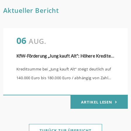
Aktueller Bericht
06
AUG.
KfW-Förderung „Jung kauft Alt“: Höhere Kredite ab August 2026
Kreditsumme bei „Jung kauft Alt“ steigt deutlich auf
140.000 Euro bis 180.000 Euro / abhängig von Zahl
der Kinder Zinsen werden aus Mitteln des Bundes
verbilligt: Heutiger Zins bei 0,53 Prozent effektiv bei
ARTIKEL LESEN
35 Jahren Laufzeit und 10 Jahren Zinsbindung
Antragstellende verpflichten sich zu energetischer
Sanierung binnen 54 Monaten nach Förderzusage /
Sanierung in Einzelmaßnahmen ab sofort möglich
ZURÜCK ZUR ÜBERSICHT