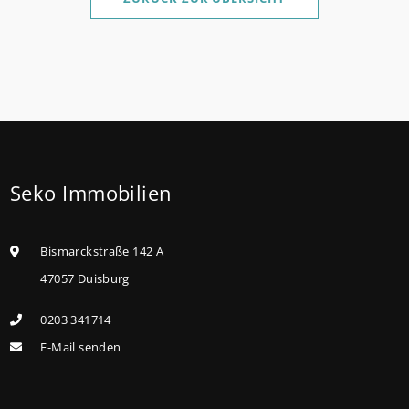
Die KfW und der Bund verbessern weiter die
Förderung für Familien mit mindestens einem Kind
im Förderprodukt „Wohneigentum für Familien –
Bestandserwerb / „Jung kauft Alt“: Familien mit
geringem und mittlerem Einkommen, die eine
Bestandsimmobilie mit schlechtem Energiestandard
Seko Immobilien
kaufen, die sie selbst bewohnen und sanieren,
können ab dem 3. August 2026 einen deutlich
höheren Kreditbetrag bei der KfW beantragen. Für
Bismarckstraße 142 A
Familien mit einem Kind steigt der
47057 Duisburg
Förderhöchstbetrag von 100.000 Euro auf 140.000
0203 341714
Euro, für Familien mit zwei Kindern auf 160.000 Euro
E-Mail senden
(vorher: 125.000 Euro) und für Familien mit drei und
mehr Kindern auf 180.000 Euro (150.000 Euro). Die