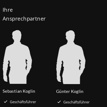
Darlehenszinsen von „Jung kauft Alt“ werden aus
Mitteln des Bundesministeriums für Wohnen,
Ihre
Stadtentwicklung und Bauwesen (BMWSB) verbilligt:
Ansprechpartner
Heute liegt der Zinssatz für ein Darlehen mit 35
Jahren Laufzeit und 10 Jahren Zinsbindung bei 0,53
Prozent effektiv. (mehr …)
Sebastian Koglin
Günter Koglin
Geschäftsführer
Geschäftsführer