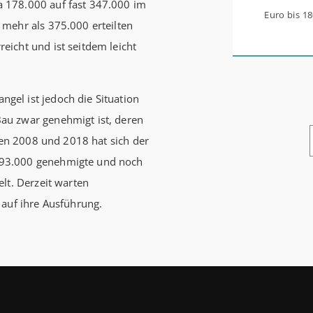
 178.000 auf fast 347.000 im
Euro bis 1
mehr als 375.000 erteilten
werden aus 
icht und ist seitdem leicht
0,53 Prozen
Zinsbindun
el ist jedoch die Situation
energetisc
au zwar genehmigt ist, deren
Förderzusa
chen 2008 und 2018 hat sich der
möglich Die KfW und der Bund verbessern weiter die
693.000 genehmigte und noch
Förderung 
lt. Derzeit warten
Förderprod
 auf ihre Ausführung.
Bestandser
und mittle
schlechtem
bewohnen u
einen deut
beantragen