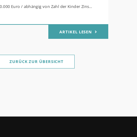
80.000 Euro / abhängig von Zahl der Kinder Zinsen
Mitteln des Bundes verbilligt: Heutiger Zins bei
t effektiv bei 35 Jahren Laufzeit und 10 Jahren
ARTIKEL LESEN
g Antragstellende verpflichten sich zu
her Sanierung binnen 54 Monaten nach
ge / Sanierung in Einzelmaßnahmen ab sofort
ZURÜCK ZUR ÜBERSICHT
für Familien mit mindestens einem Kind im
ukt „Wohneigentum für Familien –
werb / „Jung kauft Alt“: Familien mit geringem
rem Einkommen, die eine Bestandsimmobilie mit
 Energiestandard kaufen, die sie selbst
nd sanieren, können ab dem 3. August 2026
lich höheren Kreditbetrag bei der KfW
. Für Familien mit einem Kind steigt der