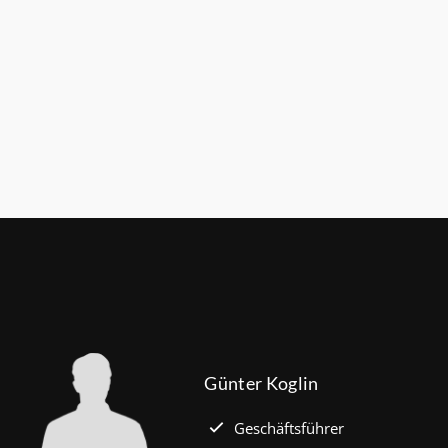
stbetrag von 100.000 Euro auf 140.000 Euro, für
t zwei Kindern auf 160.000 Euro (vorher: 125.000
für Familien mit drei und mehr Kindern auf
ro (150.000 Euro). Die Darlehenszinsen von „Jung
 werden aus Mitteln des Bundesministeriums für
tadtentwicklung und Bauwesen (BMWSB)
 Heute liegt der Zinssatz für ein Darlehen mit 35
fzeit und 10 Jahren Zinsbindung bei 0,53 Prozent
mehr …)
Günter Koglin
Geschäftsführer