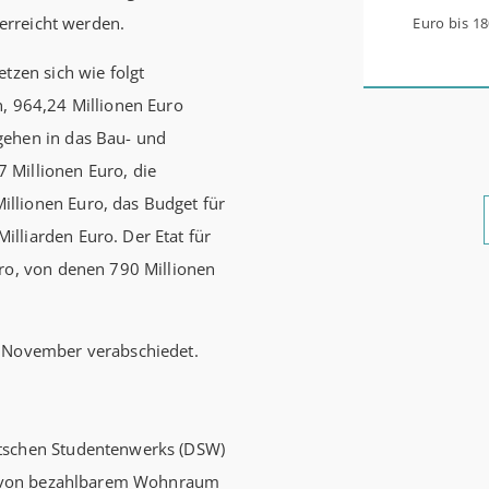
 erreicht werden.
Euro bis 1
werden aus 
tzen sich wie folgt
0,53 Prozen
n, 964,24 Millionen Euro
Zinsbindun
gehen in das Bau- und
energetisc
 Millionen Euro, die
Förderzusa
llionen Euro, das Budget für
möglich Die KfW und der Bund verbessern weiter die
lliarden Euro. Der Etat für
Förderung 
uro, von denen 790 Millionen
Förderprod
Bestandser
im November verabschiedet.
und mittle
schlechtem
bewohnen u
utschen Studentenwerks (DSW)
einen deut
ung von bezahlbarem Wohnraum
beantragen