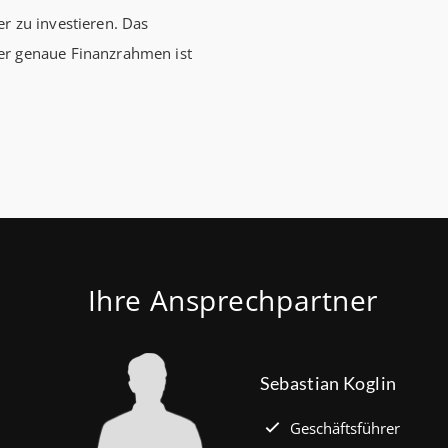
r zu investieren. Das
Förderhöch
er genaue Finanzrahmen ist
Familien mi
Euro) und 
180.000 Eu
kauft Alt“
Wohnen, S
verbilligt:
Jahren Lau
effektiv. (
Ihre Ansprechpartner
Sebastian Koglin
Geschäftsführer