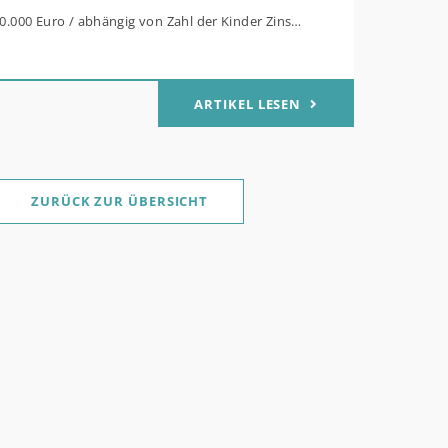
80.000 Euro / abhängig von Zahl der Kinder Zinsen
Mitteln des Bundes verbilligt: Heutiger Zins bei
t effektiv bei 35 Jahren Laufzeit und 10 Jahren
ARTIKEL LESEN
g Antragstellende verpflichten sich zu
her Sanierung binnen 54 Monaten nach
ge / Sanierung in Einzelmaßnahmen ab sofort
ZURÜCK ZUR ÜBERSICHT
für Familien mit mindestens einem Kind im
ukt „Wohneigentum für Familien –
werb / „Jung kauft Alt“: Familien mit geringem
rem Einkommen, die eine Bestandsimmobilie mit
 Energiestandard kaufen, die sie selbst
nd sanieren, können ab dem 3. August 2026
lich höheren Kreditbetrag bei der KfW
. Für Familien mit einem Kind steigt der