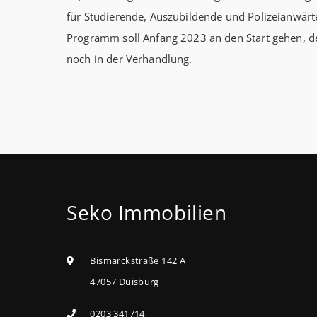
für Studierende, Auszubildende und Polizeianwärte
Programm soll Anfang 2023 an den Start gehen, d
noch in der Verhandlung.
Seko Immobilien
Bismarckstraße 142 A
47057 Duisburg
0203 341714