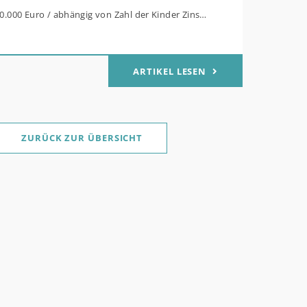
80.000 Euro / abhängig von Zahl der Kinder Zinsen
Mitteln des Bundes verbilligt: Heutiger Zins bei
t effektiv bei 35 Jahren Laufzeit und 10 Jahren
ARTIKEL LESEN
g Antragstellende verpflichten sich zu
her Sanierung binnen 54 Monaten nach
ge / Sanierung in Einzelmaßnahmen ab sofort
ZURÜCK ZUR ÜBERSICHT
für Familien mit mindestens einem Kind im
ukt „Wohneigentum für Familien –
werb / „Jung kauft Alt“: Familien mit geringem
rem Einkommen, die eine Bestandsimmobilie mit
 Energiestandard kaufen, die sie selbst
nd sanieren, können ab dem 3. August 2026
lich höheren Kreditbetrag bei der KfW
. Für Familien mit einem Kind steigt der