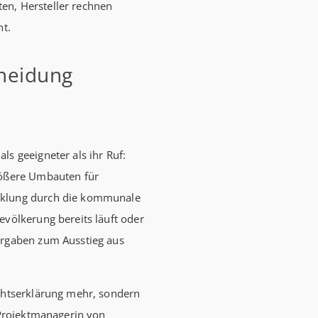
en, Hersteller rechnen
Förderhöch
nt.
Familien mi
Euro) und 
cheidung
180.000 Eu
kauft Alt“
Wohnen, S
verbilligt:
ls geeigneter als ihr Ruf:
Jahren Lau
rößere Umbauten für
effektiv. (
cklung durch die kommunale
evölkerung bereits läuft oder
orgaben zum Ausstieg aus
ichtserklärung mehr, sondern
 Projektmanagerin von