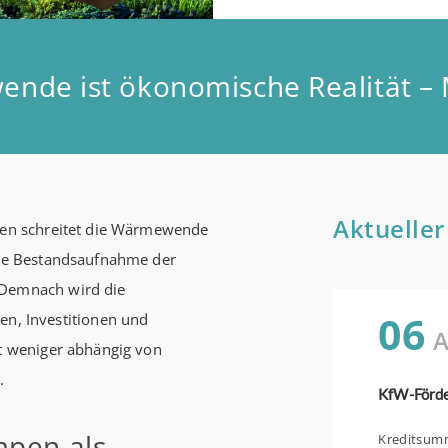
Aktueller
izen schreitet die Wärmewende
elle Bestandsaufnahme der
 Demnach wird die
06
, Investitionen und
A
it weniger abhängig von
.
pen als
Kreditsumme