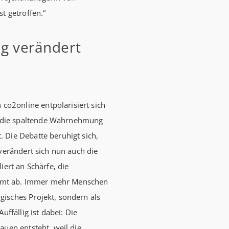
t getroffen.“
ng verändert
o2online entpolarisiert sich
 die spaltende Wahrnehmung
 Die Debatte beruhigt sich,
 verändert sich nun auch die
iert an Schärfe, die
mmt ab. Immer mehr Menschen
isches Projekt, sondern als
uffällig ist dabei: Die
auen entsteht, weil die