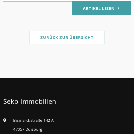
verbilligt: Heutiger Zins bei 0,53 Prozent effektiv bei
ARTIKEL LESEN
35 Jahren Laufzeit und 10 Jahren Zinsbindung
Antragstellende verpflichten sich zu energetischer
Sanierung binnen 54 Monaten nach Förderzusage /
Sanierung in Einzelmaßnahmen ab sofort möglich
ZURÜCK ZUR ÜBERSICHT
Die KfW und der Bund verbessern weiter die
Förderung für Familien mit mindestens einem Kind
im Förderprodukt „Wohneigentum für Familien –
Bestandserwerb / „Jung kauft Alt“: Familien mit
geringem und mittlerem Einkommen, die eine
Bestandsimmobilie mit schlechtem Energiestandard
Seko Immobilien
kaufen, die sie selbst bewohnen und sanieren,
können ab dem 3. August 2026 einen deutlich
höheren Kreditbetrag bei der KfW beantragen. Für
Bismarckstraße 142 A
Familien mit einem Kind steigt der
47057 Duisburg