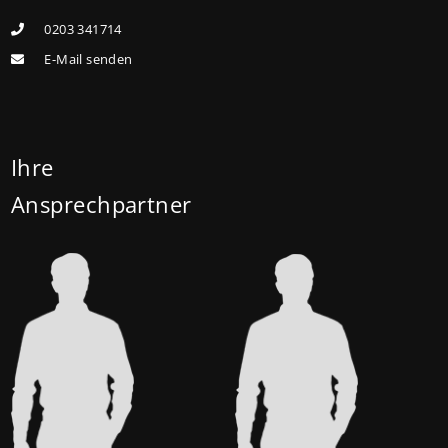
Förderhöchstbetrag von 100.000 Euro auf 140.000
0203 341714
Euro, für Familien mit zwei Kindern auf 160.000 Euro
E-Mail senden
(vorher: 125.000 Euro) und für Familien mit drei und
mehr Kindern auf 180.000 Euro (150.000 Euro). Die
Darlehenszinsen von „Jung kauft Alt“ werden aus
Mitteln des Bundesministeriums für Wohnen,
Ihre
Stadtentwicklung und Bauwesen (BMWSB) verbilligt:
Ansprechpartner
Heute liegt der Zinssatz für ein Darlehen mit 35
Jahren Laufzeit und 10 Jahren Zinsbindung bei 0,53
Prozent effektiv. (mehr …)